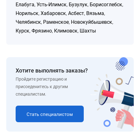
Елабуга
,
Усть-Илимск
,
Бузулук
,
Борисоглебск
,
Норильск
,
Хабаровск
,
Асбест
,
Вязьма
,
Челябинск
,
Раменское
,
Новокуйбышевск
,
Курск
,
Фрязино
,
Климовск
,
Шахты
Хотите выполнять заказы?
Пройдите регистрацию и
присоеденитесь к другим
специалистам.
Стать специалистом