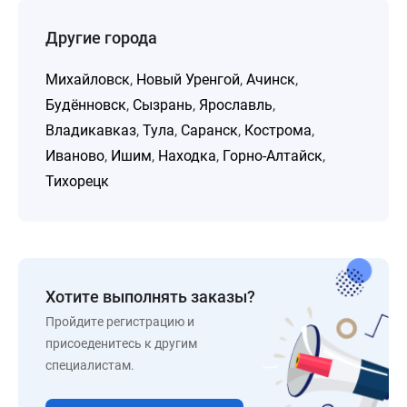
Другие города
Михайловск
,
Новый Уренгой
,
Ачинск
,
Будённовск
,
Сызрань
,
Ярославль
,
Владикавказ
,
Тула
,
Саранск
,
Кострома
,
Иваново
,
Ишим
,
Находка
,
Горно-Алтайск
,
Тихорецк
Хотите выполнять заказы?
Пройдите регистрацию и
присоеденитесь к другим
специалистам.